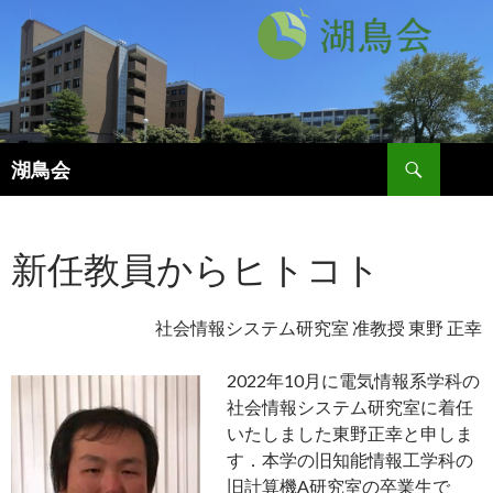
検
湖鳥会
索
コ
ン
テ
新任教員からヒトコト
ン
ツ
へ
ス
社会情報システム研究室 准教授 東野 正幸
キ
ッ
2022年10月に電気情報系学科の
プ
社会情報システム研究室に着任
いたしました東野正幸と申しま
す．本学の旧知能情報工学科の
旧計算機A研究室の卒業生で