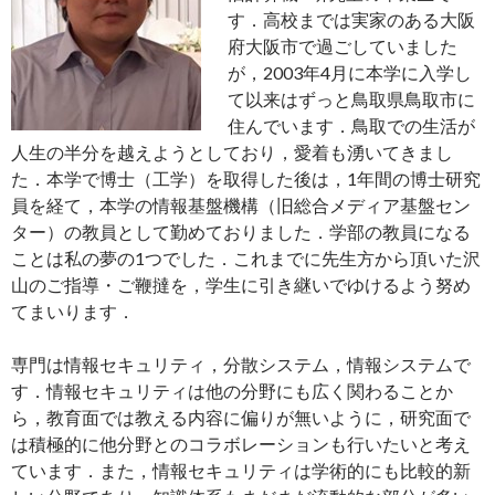
す．高校までは実家のある大阪
府大阪市で過ごしていました
が，2003年4月に本学に入学し
て以来はずっと鳥取県鳥取市に
住んでいます．鳥取での生活が
人生の半分を越えようとしており，愛着も湧いてきまし
た．本学で博士（工学）を取得した後は，1年間の博士研究
員を経て，本学の情報基盤機構（旧総合メディア基盤セン
ター）の教員として勤めておりました．学部の教員になる
ことは私の夢の1つでした．これまでに先生方から頂いた沢
山のご指導・ご鞭撻を，学生に引き継いでゆけるよう努め
てまいります．
専門は情報セキュリティ，分散システム，情報システムで
す．情報セキュリティは他の分野にも広く関わることか
ら，教育面では教える内容に偏りが無いように，研究面で
は積極的に他分野とのコラボレーションも行いたいと考え
ています．また，情報セキュリティは学術的にも比較的新