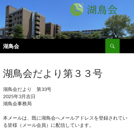
検
湖鳥会
索
コ
ン
テ
湖鳥会だより第３３号
ン
ツ
へ
ス
湖鳥会だより 第33号
キ
2025年3月吉日
ッ
湖鳥会事務局
プ
本メールは、既に湖鳥会へメールアドレスを登録されてい
る皆様（メール会員）に配信しています。