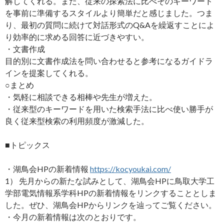
解してくれる。また、従来の探索法に比べそのキーワード
を事前に準備するスタイルより簡単だと感じました。つま
り、最初の質問に続けて対話形式のQ&Aを繰返すことによ
り効率的に求める回答に近づきやすい。
・文書作成
目的別に文書作成法を問い合わせると参考になるガイドラ
インを提案してくれる。
○まとめ
・気軽に相談できる相棒や先生が増えた。
・従来型のキーワードを用いた検索手法に比べ使い勝手が
良く従来型検索の利用頻度が激減した。
■トピックス
・湖鳥会HPの新着情報
https://kocyoukai.com/
1） 先月からの新たな試みとして、湖鳥会HPに鳥取大学工
学部電気情報系学科HPの新着情報をリンクすることとしま
した。ぜひ、湖鳥会HPからリンクを辿ってご覧ください。
・今月の新着情報は次のとおりです。