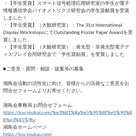
・【学生受賞】スマート信号処理応用研究室の学生が電子
情報通信学会バイオメトリクス研究会の学生貢献賞を受賞
しました！
・【学生受賞】（大観研究室）：The 31st International
Display WorkshopsにてOutstanding Poster Paper Awardを受
賞しました
・【学生受賞】（大観研究室）：発光型・非発光型電子デ
ィスプレイ合同研究会で「学生奨励賞」を受賞しました
■ご意見・質問・相談・提案等の募集
湖鳥会活動の活性化に向け、皆様からの活発なご意見をお
問合せフォームよりお寄せください。
湖鳥会事務局 お問合せフォーム
https://kocyoukai.com/%e3%81%8a%e5%95%8f%e5%90%8
8%e3%81%9b/
湖鳥会ホームページ
https://kocyoukai.com/