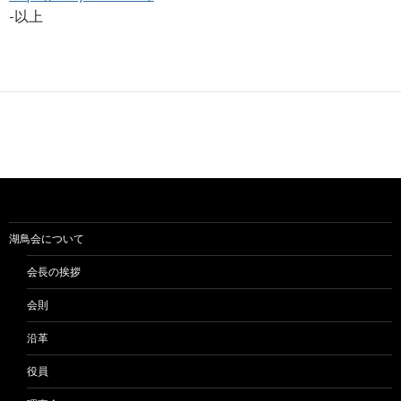
-以上
湖鳥会について
会長の挨拶
会則
沿革
役員