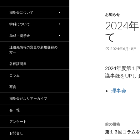
湖鳥会について
お知らせ
202
学科について
て
助成・奨学金
連絡先情報の変更や新規登録の
2024年6月18日
方へ
各種証明書
2024年度第
議事録をUPし
コラム
写真
理事会
湖鳥会だよりアーカイブ
会 報
投
アンケート
前の投稿
稿
第１３回コラムを
お問合せ