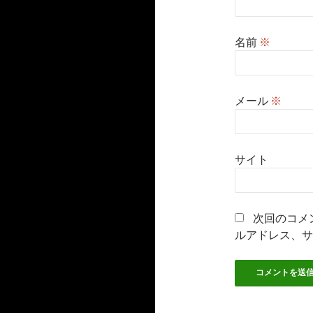
名前
※
メール
※
サイト
次回のコメ
ルアドレス、サ