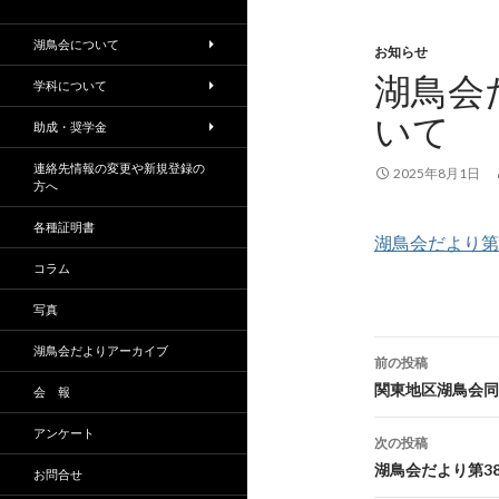
湖鳥会について
お知らせ
湖鳥会
学科について
いて
助成・奨学金
連絡先情報の変更や新規登録の
2025年8月1日
方へ
各種証明書
湖鳥会だより第
コラム
写真
投
湖鳥会だよりアーカイブ
前の投稿
稿
関東地区湖鳥会同
会 報
ナ
アンケート
次の投稿
ビ
湖鳥会だより第3
お問合せ