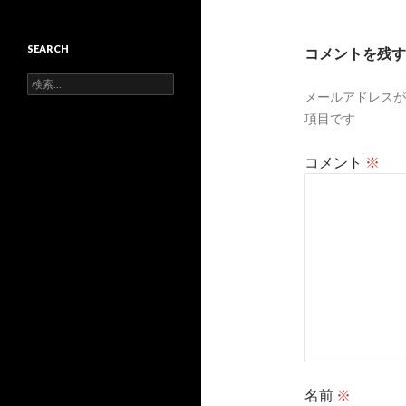
ゲ
ー
SEARCH
コメントを残す
シ
検
メールアドレスが
索:
ョ
項目です
ン
コメント
※
名前
※