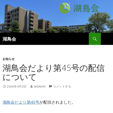
検
湖鳥会
索
コ
ン
テ
ン
お知らせ
ツ
湖鳥会だより第45号の配信
へ
について
ス
キ
ッ
2026年4月3日
SASAMA
コメントする
プ
湖鳥会だより第45号
が配信されました。