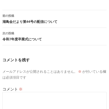
投
前の投稿
稿
湖鳥会だより第44号の配信について
ナ
次の投稿
ビ
令和7年度卒業式について
ゲ
ー
コメントを残す
シ
メールアドレスが公開されることはありません。
※
が付いている欄
ョ
は必須項目です
ン
コメント
※