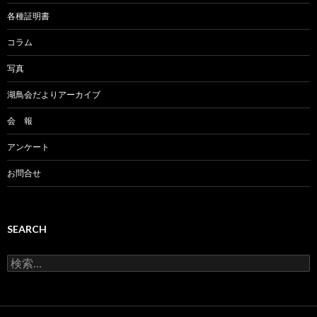
各種証明書
コラム
写真
湖鳥会だよりアーカイブ
会 報
アンケート
お問合せ
SEARCH
検
索: